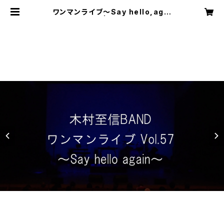
ワンマンライブ〜Say hello,agai
n〜ライブ映像 | 木村至信BAND w
eb shop