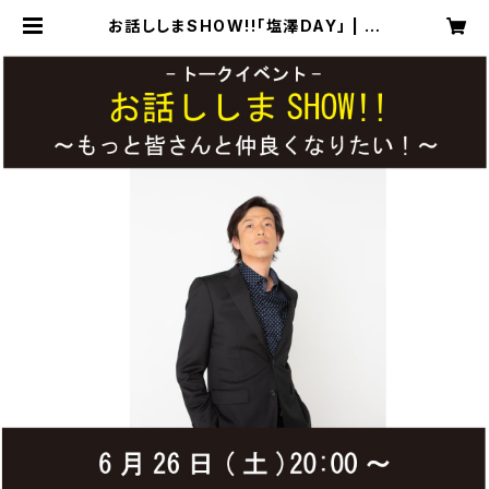
お話ししまSHOW!!「塩澤DAY」 | 木
村至信BAND web shop