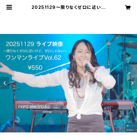
20251129〜限りなくゼロに近いけ
ど、ゼロじゃない〜ワンマンライブ映
像 | 木村至信BAND web shop