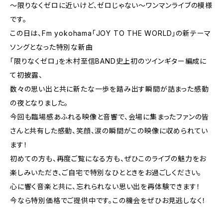
〜限りなくゼロに近いけど、ゼロじゃない〜ワンマンライブの模様
です。
この日は、Fm yokohama「JOY TO THE WORLD」の新テーマ
ソングとなった特別な新曲
「限りなくゼロ」を木村至信BAND史上初のツインギター編成に
て初披露、
数々の思い出と共に新たな一歩を踏み出す瞬間が詰まった感動
の夜となりました。
今回も臨場感あふれる映像と音響で、会場に集まったファンの皆
さんと共有した感動、笑顔、涙の瞬間がこの映像に収められてい
ます！
初めての方も、再度ご覧になる方も、ぜひこのライブの魅力をお
楽しみいただき、ご自宅で特別なひとときをお過ごしください。
心に響く音楽と共に、忘れられない思い出を再体験できます！
今なら特別価格でご提供中です。この機会をぜひお見逃しなく！